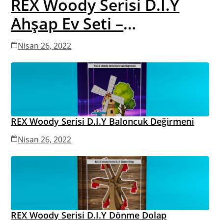
REX Woody Serisi D.I.Y
Ahşap Ev Seti –
Elektronikle Tanışıyorum
Nisan 26, 2022
REX Woody Serisi D.I.Y Baloncuk Değirmeni
Nisan 26, 2022
REX Woody Serisi D.I.Y Dönme Dolap