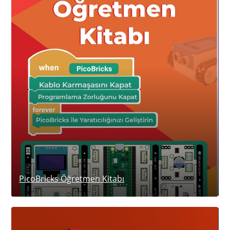
D
PicoBricks Öğretmen Kitabı