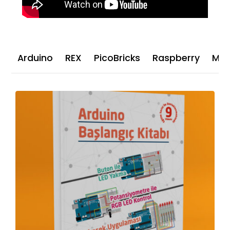
Arduino
REX
PicoBricks
Raspberry
Mat