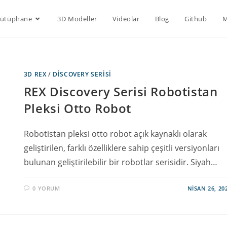
Kütüphane
3D Modeller
Videolar
Blog
Github
M
3D REX
/
DISCOVERY SERISI
REX Discovery Serisi Robotistan
Pleksi Otto Robot
Robotistan pleksi otto robot açık kaynaklı olarak
geliştirilen, farklı özelliklere sahip çeşitli versiyonları
bulunan geliştirilebilir bir robotlar serisidir. Siyah…
0 YORUM
NISAN 26, 20